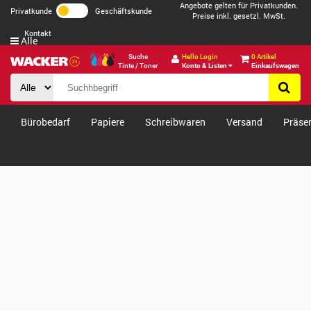
Angebote gelten für Privatkunden.
Privatkunde
Geschäftskunde
Preise inkl. gesetzl. MwSt.
Kontakt
Alle
Suche
Hello Login
0 Artikel
Tinte / Toner
Konto & Listen
Einkaufswagen
Bürobedarf
Papiere
Schreibwaren
Versand
Präse
Verkäufe & Angebote