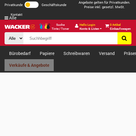
Angebote gelten für Privatkunden.
Privatkunde
Geschäftskunde
Preise inkl. gesetzl. MwSt.
Kontakt
Alle
Suche
Hello Login
0 Artikel
Tinte / Toner
Konto & Listen
Einkaufswagen
Bürobedarf
Papiere
Schreibwaren
Versand
Präse
Verkäufe & Angebote