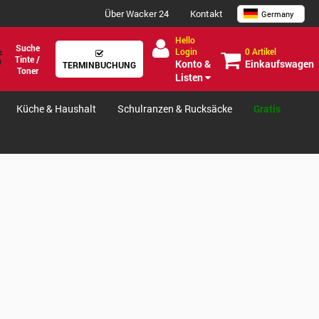
Über Wacker 24
Kontakt
Germany
Hello
Suche
0 Artikel
Login
Tinte /
Einkaufswagen
Konto &
TERMINBUCHUNG
Toner
Listen
Küche & Haushalt
Schulranzen & Rucksäcke
Gratis