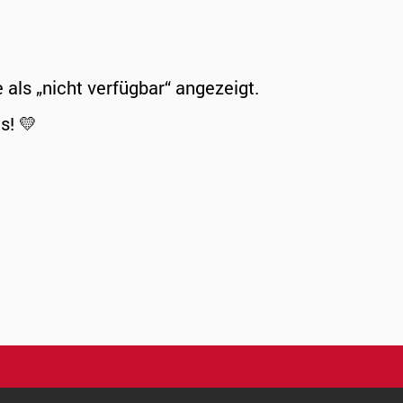
ls „nicht verfügbar“ angezeigt.
s! 💛