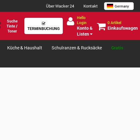
Über Wacker 24
Kontakt
Germany
Hello
Suche
0 Artikel
Login
Tinte /
Einkaufswagen
Konto &
TERMINBUCHUNG
Toner
Listen
Küche & Haushalt
Schulranzen & Rucksäcke
Gratis