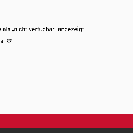
ls „nicht verfügbar“ angezeigt.
s! 💛