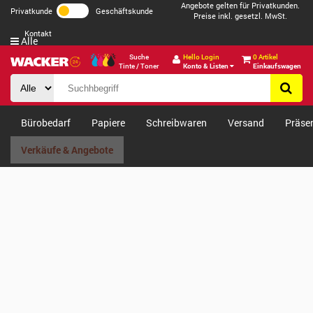
Angebote gelten für Privatkunden.
Privatkunde
Geschäftskunde
Preise inkl. gesetzl. MwSt.
Kontakt
Alle
Suche
Hello Login
0 Artikel
Tinte / Toner
Konto & Listen
Einkaufswagen
Bürobedarf
Papiere
Schreibwaren
Versand
Präse
Verkäufe & Angebote