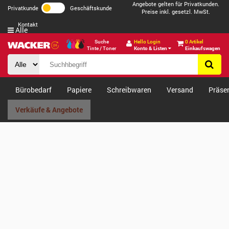
Angebote gelten für Privatkunden.
Privatkunde
Geschäftskunde
Preise inkl. gesetzl. MwSt.
Kontakt
Alle
Suche
Hello Login
0 Artikel
Tinte / Toner
Konto & Listen
Einkaufswagen
Bürobedarf
Papiere
Schreibwaren
Versand
Präse
Verkäufe & Angebote