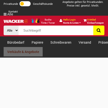
Angebote gelten für Privatkunden.
Privatkunde
Geschäftskunde
Preise inkl. gesetzl. MwSt.
Kontakt
Alle
Suche
Hello Login
0 Artikel
Tinte / Toner
Konto & Listen
Einkaufswagen
Bürobedarf
Papiere
Schreibwaren
Versand
Präse
Verkäufe & Angebote