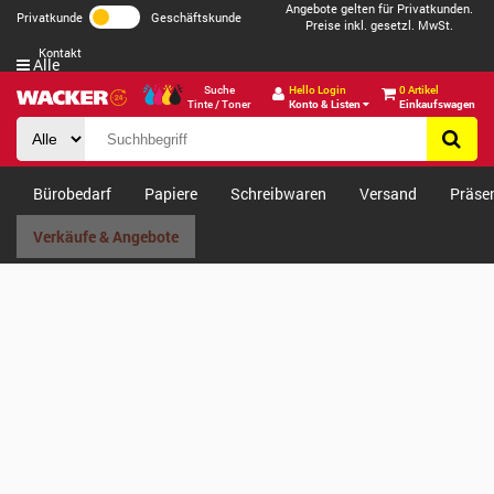
Angebote gelten für Privatkunden.
Privatkunde
Geschäftskunde
Preise inkl. gesetzl. MwSt.
Kontakt
Alle
Suche
Hello Login
0 Artikel
Tinte / Toner
Konto & Listen
Einkaufswagen
Bürobedarf
Papiere
Schreibwaren
Versand
Präse
Verkäufe & Angebote