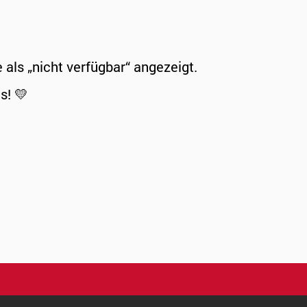
ls „nicht verfügbar“ angezeigt.
s! 💛