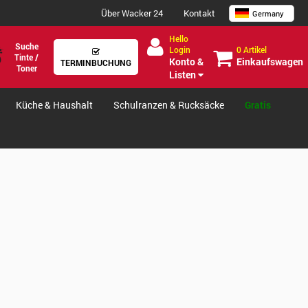
Über Wacker 24
Kontakt
Germany
Hello
Suche
0 Artikel
Login
Tinte /
Einkaufswagen
Konto &
TERMINBUCHUNG
Toner
Listen
Küche & Haushalt
Schulranzen & Rucksäcke
Gratis