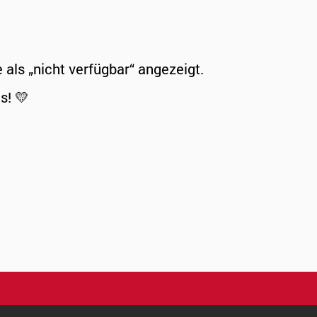
ls „nicht verfügbar“ angezeigt.
s! 💛