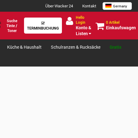
Über Wacker 24
Kontakt
Germany
Hello
Suche
0 Artikel
Login
Tinte /
Einkaufswagen
Konto &
TERMINBUCHUNG
Toner
Listen
Küche & Haushalt
Schulranzen & Rucksäcke
Gratis