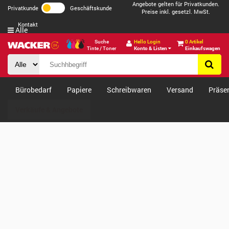
Angebote gelten für Privatkunden.
Privatkunde
Geschäftskunde
Preise inkl. gesetzl. MwSt.
Kontakt
Alle
Suche
Hello Login
0 Artikel
Tinte / Toner
Konto & Listen
Einkaufswagen
Bürobedarf
Papiere
Schreibwaren
Versand
Präse
Verkäufe & Angebote