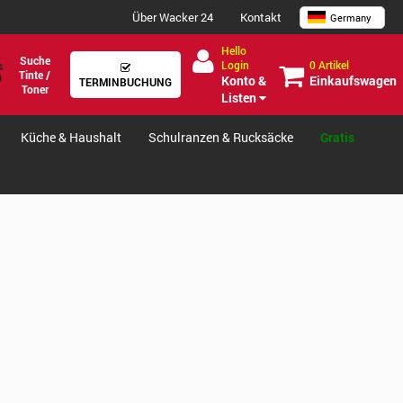
Über Wacker 24
Kontakt
Germany
Hello
Suche
0 Artikel
Login
Tinte /
Einkaufswagen
Konto &
TERMINBUCHUNG
Toner
Listen
Küche & Haushalt
Schulranzen & Rucksäcke
Gratis