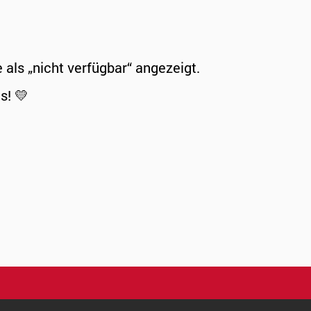
ls „nicht verfügbar“ angezeigt.
s! 💛