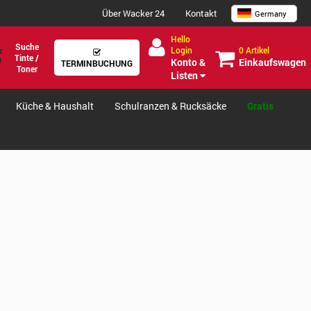
Über Wacker 24
Kontakt
Germany
Hello
Suche
0 Artikel
Login
Tinte /
Einkaufswagen
Konto &
TERMINBUCHUNG
Toner
Listen
Küche & Haushalt
Schulranzen & Rucksäcke
Gratis