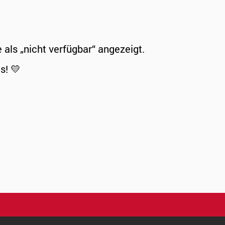
ls „nicht verfügbar“ angezeigt.
s! 💛