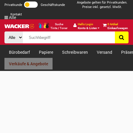
Angebote gelten für Privatkunden.
Privatkunde
Geschäftskunde
Preise inkl. gesetzl. MwSt.
Kontakt
Alle
Suche
Hello Login
0 Artikel
Tinte / Toner
Konto & Listen
Einkaufswagen
Bürobedarf
Papiere
Schreibwaren
Versand
Präse
Verkäufe & Angebote