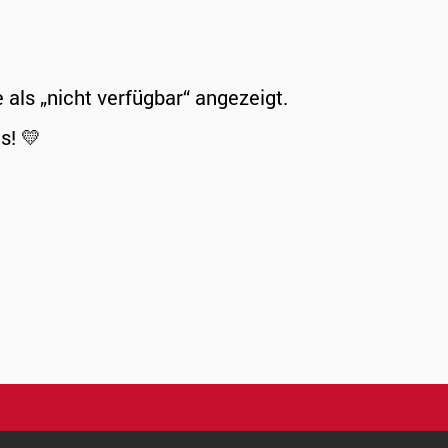
ls „nicht verfügbar“ angezeigt.
s! 💛