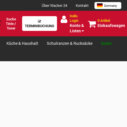
Über Wacker 24
Kontakt
Germany
Hello
Suche
0 Artikel
Login
Tinte /
Einkaufswagen
Konto &
TERMINBUCHUNG
Toner
Listen
Küche & Haushalt
Schulranzen & Rucksäcke
Gratis