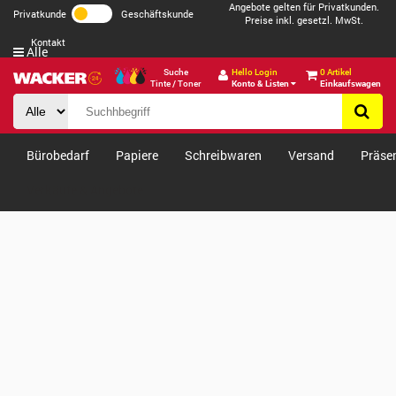
Angebote gelten für Privatkunden.
Privatkunde
Geschäftskunde
Preise inkl. gesetzl. MwSt.
Kontakt
Alle
Suche
Hello Login
0 Artikel
Tinte / Toner
Konto & Listen
Einkaufswagen
Bürobedarf
Papiere
Schreibwaren
Versand
Präse
Verkäufe & Angebote