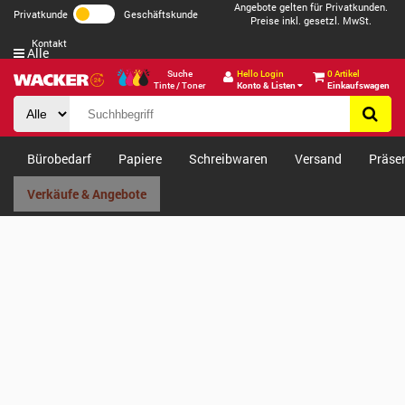
Angebote gelten für Privatkunden.
Privatkunde
Geschäftskunde
Preise inkl. gesetzl. MwSt.
Kontakt
Alle
Suche
Hello Login
0 Artikel
Tinte / Toner
Konto & Listen
Einkaufswagen
Bürobedarf
Papiere
Schreibwaren
Versand
Präse
Verkäufe & Angebote