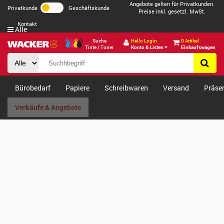
Angebote gelten für Privatkunden.
Privatkunde
Geschäftskunde
Preise inkl. gesetzl. MwSt.
Kontakt
Alle
Suche
Hello Login
0 Artikel
Tinte / Toner
Konto & Listen
Einkaufswagen
Bürobedarf
Papiere
Schreibwaren
Versand
Präse
Verkäufe & Angebote