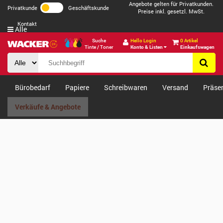
Angebote gelten für Privatkunden.
Privatkunde
Geschäftskunde
Preise inkl. gesetzl. MwSt.
Kontakt
Alle
Suche
Hello Login
0 Artikel
Tinte / Toner
Konto & Listen
Einkaufswagen
Bürobedarf
Papiere
Schreibwaren
Versand
Präse
Verkäufe & Angebote