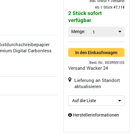
inkl. MwSt +
Versand
Ab 1 Stück
47,11€
2 Stück sofort
verfügbar
Menge:
1
bstdurchschreibepapier
mium Digital Carbonless
In den Einkaufswagen
Best.-Nr.: 003R99105
Versand
Wacker 24
Lieferung an Standort
aktualisieren
Auf die Liste
Herstellerinformationen