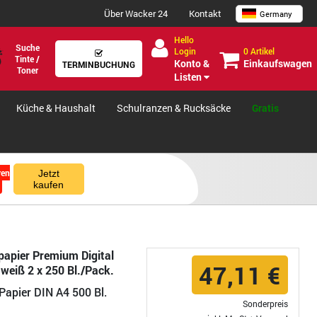
Über Wacker 24
Kontakt
Germany
Hello
Suche
0 Artikel
Login
Tinte /
Einkaufswagen
Konto &
TERMINBUCHUNG
Toner
Listen
Küche & Haushalt
Schulranzen & Rucksäcke
Gratis
ren
Jetzt
kaufen
papier Premium Digital
47,11 €
weiß 2 x 250 Bl./Pack.
Papier DIN A4 500 Bl.
Sonderpreis