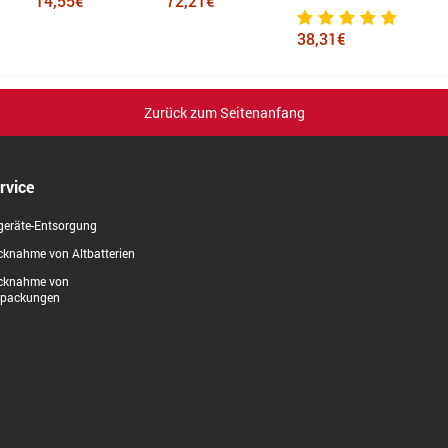
14,55€
72,21€
38,31€
Zurück zum Seitenanfang
rvice
geräte-Entsorgung
knahme von Altbatterien
cknahme von
rpackungen