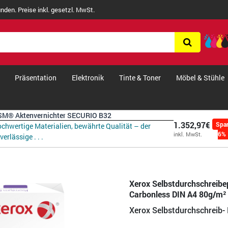
nden. Preise inkl. gesetzl. MwSt.
Präsentation
Elektronik
Tinte & Toner
Möbel & Stühle
M® Aktenvernichter SECURIO B32
1.352,97€
Spa
chwertige Materialien, bewährte Qualität – der
6%
inkl. MwSt.
verlässige . . .
Xerox Selbstdurchschreibe
Carbonless DIN A4 80g/m² 
Xerox Selbstdurchschreib- 