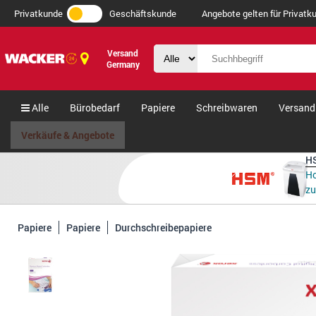
Privatkunde
Geschäftskunde
Angebote gelten für Privatku
Versand
Germany
Alle
Bürobedarf
Papiere
Schreibwaren
Versand
Verkäufe & Angebote
HS
Ho
zu
Papiere
Papiere
Durchschreibepapiere