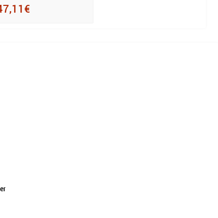
47,11€
er