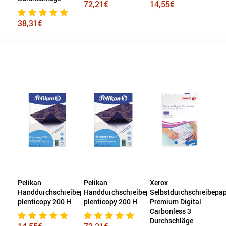
72,21€
14,55€
38,31€
Pelikan
Pelikan
Xerox
Handdurchschreibepapier
Handdurchschreibepapier
Selbstdurchschreibepap
plenticopy 200 H
plenticopy 200 H
Premium Digital
Carbonless 3
Durchschläge