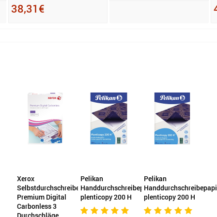
38,31€
Xerox
Pelikan
Pelikan
Selbstdurchschreibepapier
Handdurchschreibepapier
Handdurchschreibepapi
Premium Digital
plenticopy 200 H
plenticopy 200 H
Carbonless 3
Durchschläge