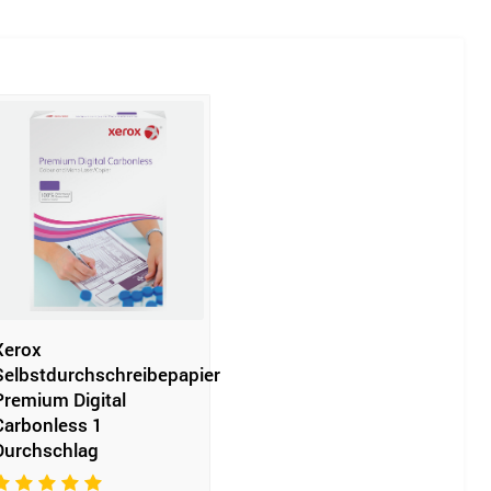
Xerox
Selbstdurchschreibepapier
Premium Digital
Carbonless 1
Durchschlag