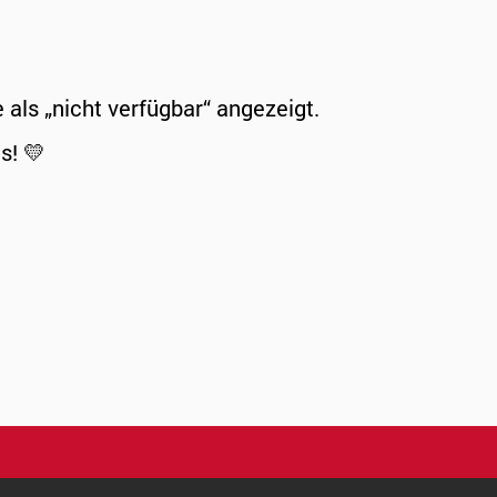
ls „nicht verfügbar“ angezeigt.
s! 💛