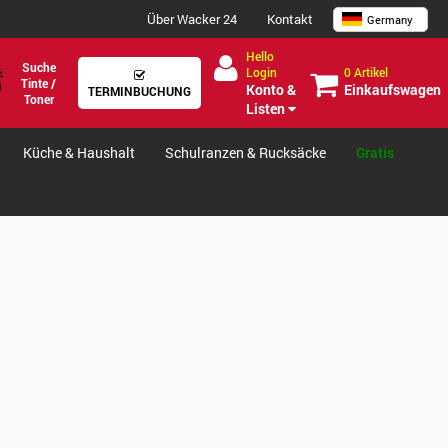
Über Wacker 24
Kontakt
Germany
Hello
Suche
0 Artikel
Login
Tinte /
Einkaufswagen
Konto &
TERMINBUCHUNG
Toner
Listen
Küche & Haushalt
Schulranzen & Rucksäcke
Gratis