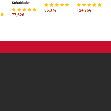
chubladen
85,37€
124,76€
101,70€
7,62€