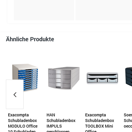
Ähnliche Produkte
pta
HAN
Exacompta
Soennecken
adenbox
Schubladenbox
Schubladenbox
Schubladenbox
 Office
IMPULS
TOOLBOX Mini
oeco
ubladen
geschlossen
Office