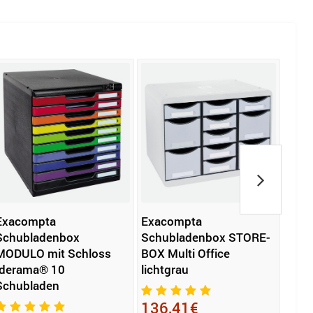
Exacompta
Exacompta
Leit
Schubladenbox
Schubladenbox STORE-
WOW
MODULO mit Schloss
BOX Multi Office
Schu
Iderama® 10
lichtgrau
Schubladen
79,
136,41€