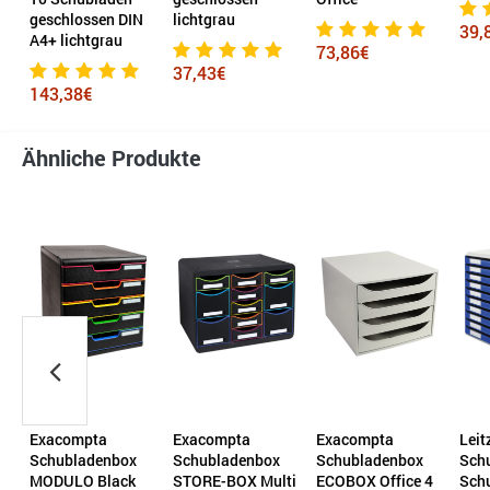
ossen DIN
lichtgrau
39,81€
htgrau
73,86€
37,43€
8€
Ähnliche Produkte
compta
Exacompta
Exacompta
Leitz
bladenbox
Schubladenbox
Schubladenbox
Schubladenb
ULO Black
STORE-BOX Multi
ECOBOX Office 4
Schubladen