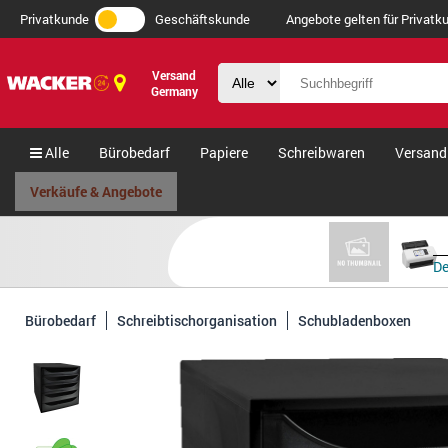
Privatkunde
Geschäftskunde
Angebote gelten für Privatku
Versand
Germany
Alle
Bürobedarf
Papiere
Schreibwaren
Versand
Verkäufe & Angebote
De
Bürobedarf
Schreibtischorganisation
Schubladenboxen