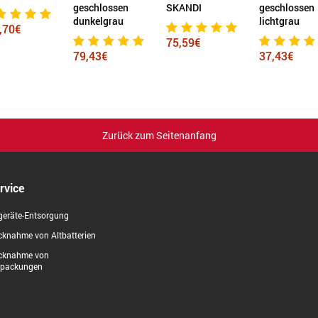
geschlossen
SKANDI
geschlossen
S
dunkelgrau
lichtgrau
75,59€
7
79,43€
37,43€
Zurück zum Seitenanfang
rvice
geräte-Entsorgung
knahme von Altbatterien
cknahme von
rpackungen