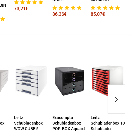
geschlossen
21€
A4+ lichtgra
86,36€
85,07€
127,13€
eitz
Exacompta
Leitz
Leitz
chubladenbox
Schubladenbox
Schubladenbox 10
Schublad
OW CUBE 5
POP-BOX Aquarel
Schubladen
Schublad