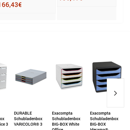
166,43€
ABLE
Exacompta
Exacompta
Exacompta
ubladenbox
Schubladenbox
Schubladenbox
Schubladen
ICOLOR® 3
BIG-BOX White
BIG-BOX
MODULO Offi
Office
Iderama®
Schubladen