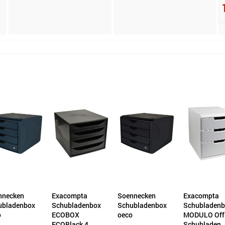
Exacompta
Soennecken
Exacompta
DUR
Schubladenbox
Schubladenbox
Schubladenbox
Sch
ECOBOX
oeco
MODULO Office 3
VAR
ECOBlack 4
Schubladen