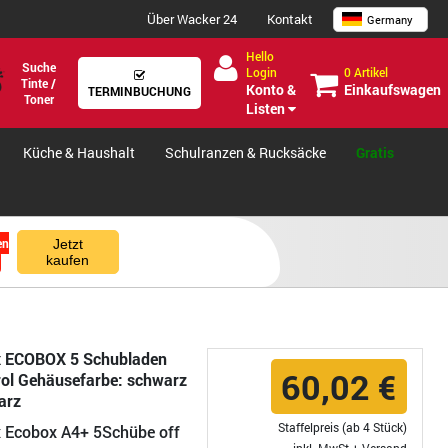
Über Wacker 24
Kontakt
Germany
Hello
Suche
0 Artikel
Login
Tinte /
Einkaufswagen
Konto &
TERMINBUCHUNG
Toner
Listen
Küche & Haushalt
Schulranzen & Rucksäcke
Gratis
en
Jetzt
kaufen
 ECOBOX 5 Schubladen
60,02 €
yrol Gehäusefarbe: schwarz
arz
Staffelpreis (ab 4 Stück)
 Ecobox A4+ 5Schübe off