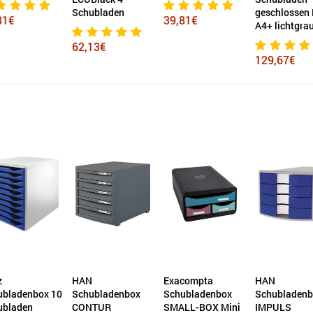
Schubladen
geschlossen DIN
39,81€
73,
A4+ lichtgrau
62,13€
129,67€
HAN
Exacompta
HAN
L
ox 10
Schubladenbox
Schubladenbox
Schubladenbox
S
CONTUR
SMALL-BOX Mini
IMPULS
W