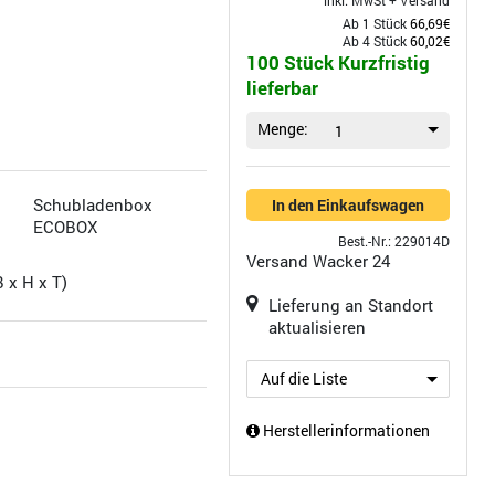
inkl. MwSt +
Versand
Ab 1 Stück
66,69€
Ab 4 Stück
60,02€
100 Stück Kurzfristig
lieferbar
Menge:
1
Schubladenbox
In den Einkaufswagen
ECOBOX
Best.-Nr.: 229014D
Versand
Wacker 24
B x H x T)
Lieferung an Standort
aktualisieren
Auf die Liste
Herstellerinformationen