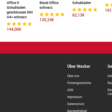
e 5
Black Office
Schubladen
bladen
schwarz
101,70€
hlossen DIN
62,13€
schwarz
135,24€
,00€
Über Wacker
Se
Über uns
Alt
Firmengeschichte
Rüc
AGB
Rü
Ve
Impressum
Datenschutz
Barrierefreiheit