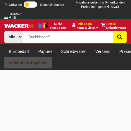
Angebote gelten für Privatkunden.
Privatkunde
Geschäftskunde
Preise inkl. gesetzl. MwSt.
Kontakt
Alle
Suche
Hello Login
0 Artikel
Tinte / Toner
Konto & Listen
Einkaufswagen
Bürobedarf
Papiere
Schreibwaren
Versand
Präse
Verkäufe & Angebote