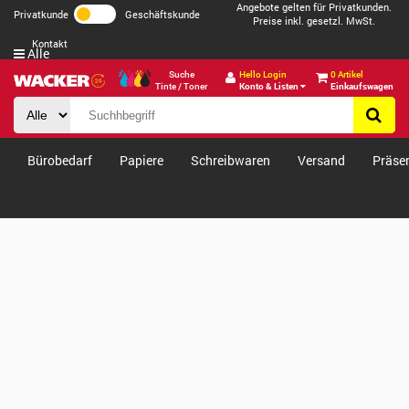
Angebote gelten für Privatkunden.
Privatkunde
Geschäftskunde
Preise inkl. gesetzl. MwSt.
Kontakt
Alle
Suche
Hello Login
0 Artikel
Tinte / Toner
Konto & Listen
Einkaufswagen
Bürobedarf
Papiere
Schreibwaren
Versand
Präse
Verkäufe & Angebote