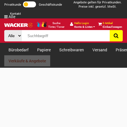
Angebote gelten für Privatkunden.
Privatkunde
Geschäftskunde
Preise inkl. gesetzl. MwSt.
Kontakt
Alle
Suche
Hello Login
0 Artikel
Tinte / Toner
Konto & Listen
Einkaufswagen
Bürobedarf
Papiere
Schreibwaren
Versand
Präse
Verkäufe & Angebote