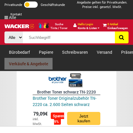
Angebote gelten für Privatkunden.
Privatkunde
Geschäftskunde
Preise inkl. gesetzl. MwSt.
Kontakt
Alle
Suche
Hello Login
0 Artikel
Tinte / Toner
Konto & Listen
Einkaufswagen
Bürobedarf
Papiere
Schreibwaren
Versand
Präse
Verkäufe & Angebote
Brother Toner schwarz TN-2220
Brother Toner Originalzubehör TN-
2220 ca. 2.600 Seiten schwarz
79,09€
Sparen
Jetzt
inkl.
kaufen
9%
MwSt.