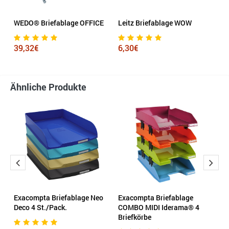
WEDO® Briefablage OFFICE
Leitz Briefablage WOW
Le
P
39,32€
6,30€
3
Ähnliche Produkte
Exacompta Briefablage Neo
Exacompta Briefablage
Le
Deco 4 St./Pack.
COMBO MIDI Iderama® 4
Briefkörbe
1