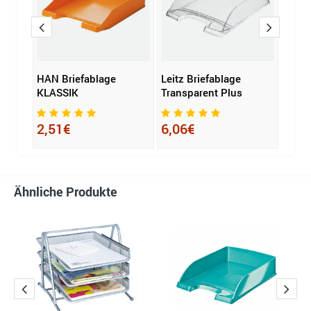
nder
HAN Briefablage
Leitz Briefablage
Leitz
KLASSIK
Transparent Plus
7,1
2,51€
6,06€
Ähnliche Produkte