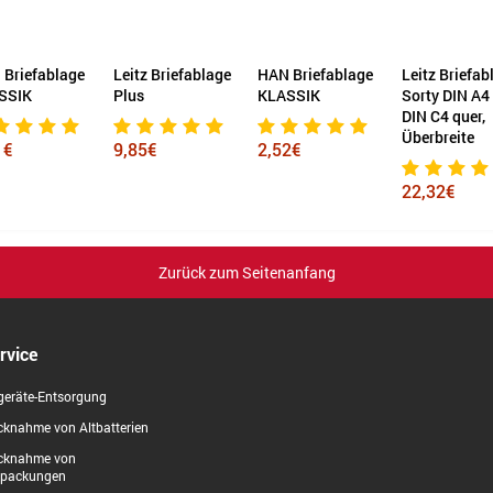
Briefablage
Leitz Briefablage
HAN Briefablage
Leitz Briefabl
SIK
Plus
KLASSIK
Sorty DIN A4 q
DIN C4 quer,
Überbreite
€
9,85€
2,52€
22,32€
Zurück zum Seitenanfang
rvice
geräte-Entsorgung
knahme von Altbatterien
cknahme von
rpackungen