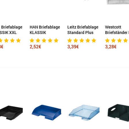
iefablage
HAN Briefablage
Leitz Briefablage
Westcott
K XXL
KLASSIK
Standard Plus
Briefständer Me
2,52€
3,39€
3,28€