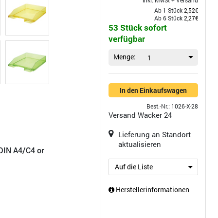
inkl. MwSt +
Versand
Ab 1 Stück
2,52€
Ab 6 Stück
2,27€
53 Stück sofort
verfügbar
Menge:
1
In den Einkaufswagen
Best.-Nr.: 1026-X-28
Versand
Wacker 24
Lieferung an Standort
aktualisieren
DIN A4/C4 or
Auf die Liste
Herstellerinformationen