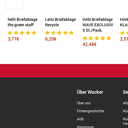
helit Briefablage
Leitz Briefablage
HAN Briefablage
HAN 
the green staff
Recycle
WAVE EXCLUSIV
KLAS
5 St./Pack.
3,77€
6,20€
2,51
42,48€
Über Wacker
Se
Über uns
Alt
Firmengeschichte
Rüc
AGB
Rü
Ve
Impressum