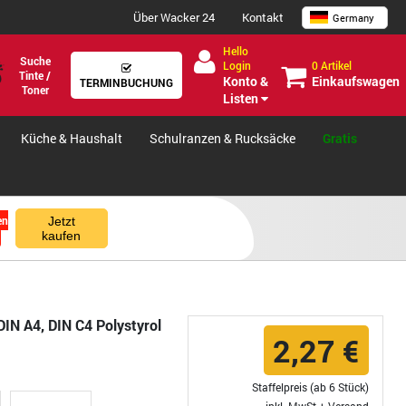
Über Wacker 24
Kontakt
Germany
Hello
Suche
0 Artikel
Login
Tinte /
Einkaufswagen
Konto &
TERMINBUCHUNG
Toner
Listen
Küche & Haushalt
Schulranzen & Rucksäcke
Gratis
en
Jetzt
kaufen
IN A4, DIN C4 Polystyrol
2,27 €
Staffelpreis (ab 6 Stück)