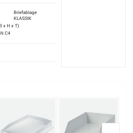
Briefablage
KLASSIK
B x H x T)
IN C4