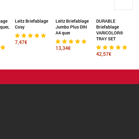
age
Leitz Briefablage
Leitz Briefablage
DURABLE
Le
uer,
Cosy
Jumbo Plus DIN
Briefablage
R
A4 quer
VARICOLOR®
TRAY SET
7,47€
6
13,34€
42,57€