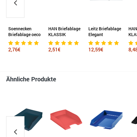
Soennecken
HAN Briefablage
Leitz Briefablage
HAN Br
Briefablage oeco
KLASSIK
Elegant
KLASSI
2,76€
2,51€
12,59€
8,48€
Ähnliche Produkte