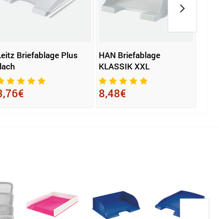
Leitz Briefablage Plus
HAN Briefablage
Leit
flach
KLASSIK XXL
Stan
3,76€
8,48€
3,3