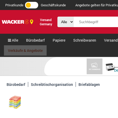
Privatkunde
Geschäftskunde
Angebote gelten für Privatku
Versand
Germany
Alle
Bürobedarf
Papiere
Schreibwaren
Versand
Verkäufe & Angebote
De
Bürobedarf
Schreibtischorganisation
Briefablagen