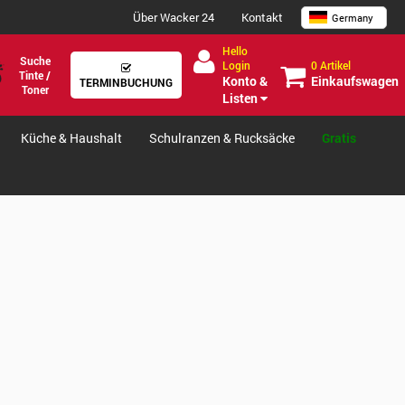
Über Wacker 24
Kontakt
Germany
Hello
Suche
0 Artikel
Login
Tinte /
Einkaufswagen
Konto &
TERMINBUCHUNG
Toner
Listen
Küche & Haushalt
Schulranzen & Rucksäcke
Gratis