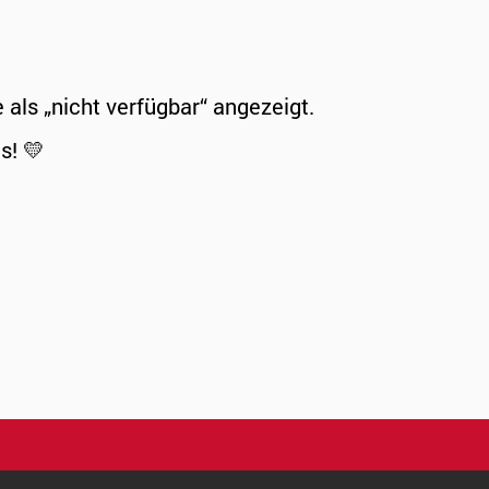
ls „nicht verfügbar“ angezeigt.
s! 💛