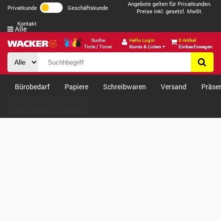
Angebote gelten für Privatkunden.
Privatkunde
Geschäftskunde
Preise inkl. gesetzl. MwSt.
Kontakt
Alle
Suche
Hello Login
0 Artikel
Tinte / Toner
Konto & Listen
Einkaufswagen
Bürobedarf
Papiere
Schreibwaren
Versand
Präse
Verkäufe & Angebote