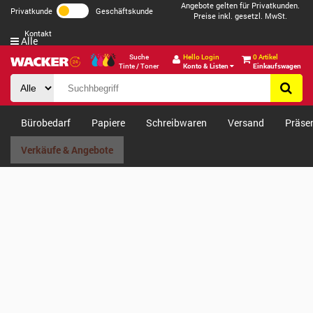
Angebote gelten für Privatkunden.
Privatkunde
Geschäftskunde
Preise inkl. gesetzl. MwSt.
Kontakt
Alle
Suche
Hello Login
0 Artikel
Tinte / Toner
Konto & Listen
Einkaufswagen
Bürobedarf
Papiere
Schreibwaren
Versand
Präse
Verkäufe & Angebote