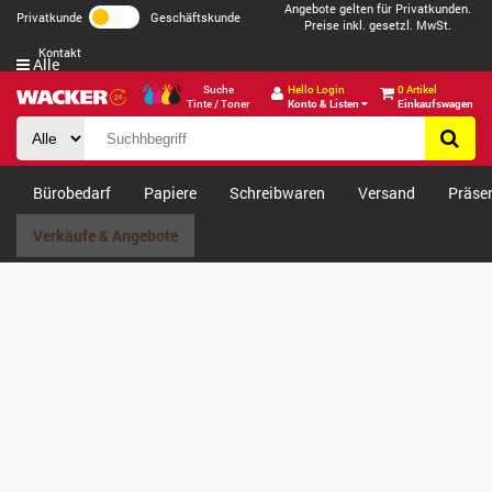
Angebote gelten für Privatkunden.
Privatkunde
Geschäftskunde
Preise inkl. gesetzl. MwSt.
Kontakt
Alle
Suche
Hello Login
0 Artikel
Tinte / Toner
Konto & Listen
Einkaufswagen
Bürobedarf
Papiere
Schreibwaren
Versand
Präse
Verkäufe & Angebote