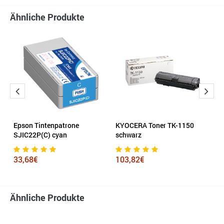
Ähnliche Produkte
Epson Tintenpatrone
KYOCERA Toner TK-1150
H
SJIC22P(C) cyan
schwarz
7
33,68€
103,82€
Ähnliche Produkte