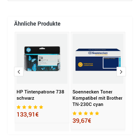
Ähnliche Produkte
warz
HP Tintenpatrone 738
Soennecken Toner
G&G 
schwarz
Kompatibel mit Brother
mit 
TN-230C cyan
133,91€
23,
39,67€