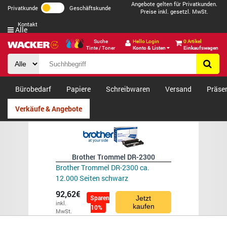
Angebote gelten für Privatkunden.
Privatkunde
Geschäftskunde
Preise inkl. gesetzl. MwSt.
Kontakt
Alle
Suche
Hello Login
0 Artikel
Tinte / Toner
Konto & Listen
Einkaufswagen
Bürobedarf
Papiere
Schreibwaren
Versand
Präse
Verkäufe & Angebote
Brother Trommel DR-2300
Brother Trommel DR-2300 ca.
12.000 Seiten schwarz
92,62€
Sparen
Jetzt
inkl.
kaufen
10%
MwSt.