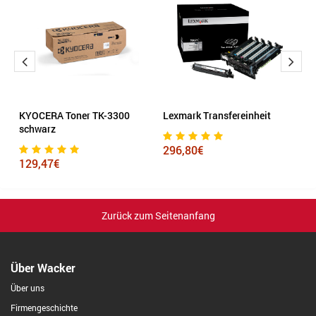
el
KYOCERA Toner TK-3300
Lexmark Transfereinheit
E
schwarz
s
296,80€
129,47€
1
Zurück zum Seitenanfang
Über Wacker
Über uns
Firmengeschichte