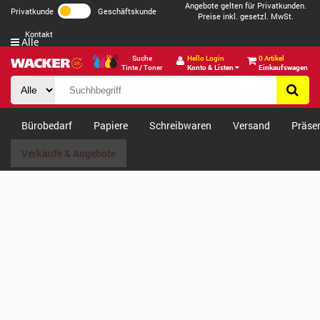
Angebote gelten für Privatkunden.
Privatkunde
Geschäftskunde
Preise inkl. gesetzl. MwSt.
Kontakt
Alle
Suche
Hello Login
0 Artikel
Tinte / Toner
Konto & Listen
Einkaufswagen
Bürobedarf
Papiere
Schreibwaren
Versand
Präse
Verkäufe & Angebote