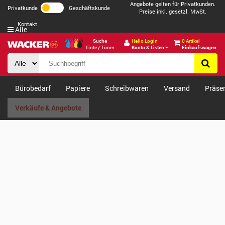
Angebote gelten für Privatkunden.
Privatkunde
Geschäftskunde
Preise inkl. gesetzl. MwSt.
Kontakt
Alle
Suche
Hello Login
0 Artikel
Tinte / Toner
Konto & Listen
Einkaufswagen
Bürobedarf
Papiere
Schreibwaren
Versand
Präse
Verkäufe & Angebote