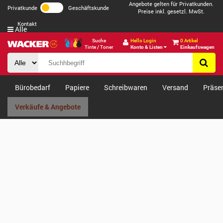
Angebote gelten für Privatkunden.
Privatkunde
Geschäftskunde
Preise inkl. gesetzl. MwSt.
Kontakt
Alle
Suche
Hello Login
0 Artikel
Tinte / Toner
Konto & Listen
Einkaufswagen
Bürobedarf
Papiere
Schreibwaren
Versand
Präse
Verkäufe & Angebote