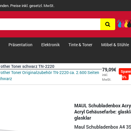
nden. Preise inkl. gesetzl. MwSt.
Präsentation
Elektronik
Tinte & Toner
Möbel & Stühle
rother Toner schwarz TN-2220
79,09€
Spare
rother Toner Originalzubehör TN-2220 ca. 2.600 Seiten
inkl.
9%
chwarz
MwSt.
MAUL Schubladenbox Acryl
Acryl Gehäusefarbe: glaskl
glasklar
Maul Schubladenbox A4 3S