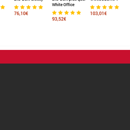
White Office
76,10€
103,01€
93,52€