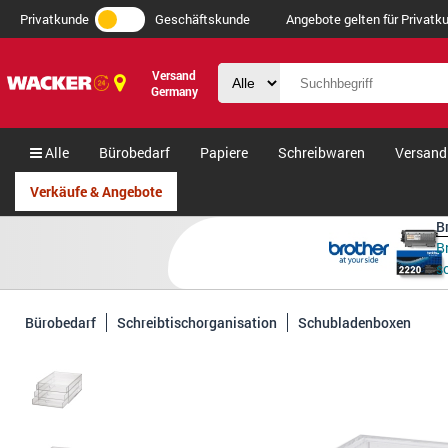
Privatkunde
Geschäftskunde
Angebote gelten für Privatku
Versand
Germany
Alle
Bürobedarf
Papiere
Schreibwaren
Versand
Verkäufe & Angebote
B
B
s
Bürobedarf
Schreibtischorganisation
Schubladenboxen