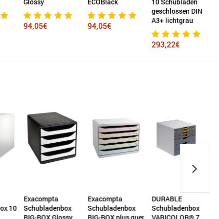
Glossy
ECOBlack
10 Schubladen
geschlossen DIN
A3+ lichtgrau
94,05€
94,05€
293,22€
Exacompta
Exacompta
DURABLE
ox 10
Schubladenbox
Schubladenbox
Schubladenbox
BIG-BOX Glossy
BIG-BOX plus quer
VARICOLOR® 7