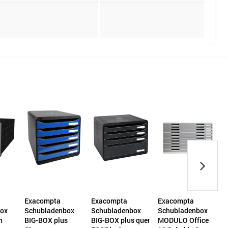
Exacompta
Exacompta
Exacompta
L
ox
Schubladenbox
Schubladenbox
Schubladenbox
n
BIG-BOX plus
BIG-BOX plus quer
MODULO Office