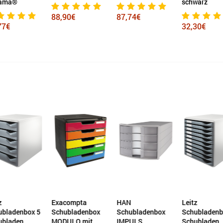
rama®
schwarz
88,90€
87,74€
77€
32,30€
z
Exacompta
HAN
Leitz
ubladenbox 5
Schubladenbox
Schubladenbox
Schubladenb
ubladen
MODULO mit
IMPULS
Schubladen