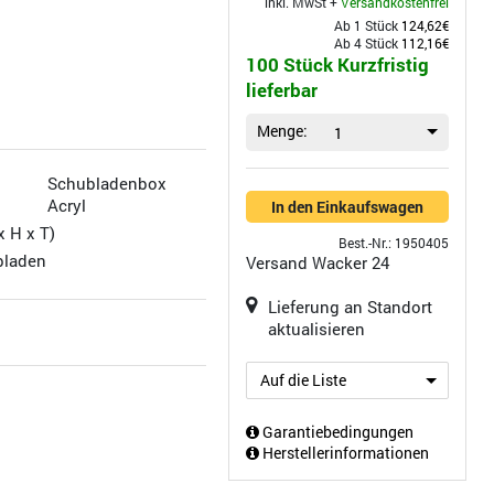
inkl. MwSt +
Versandkostenfrei
Ab 1 Stück
124,62€
Ab 4 Stück
112,16€
100 Stück Kurzfristig
lieferbar
Menge:
1
Schubladenbox
Acryl
In den Einkaufswagen
x H x T)
Best.-Nr.: 1950405
bladen
Versand
Wacker 24
Lieferung an Standort
aktualisieren
Auf die Liste
Garantiebedingungen
Herstellerinformationen