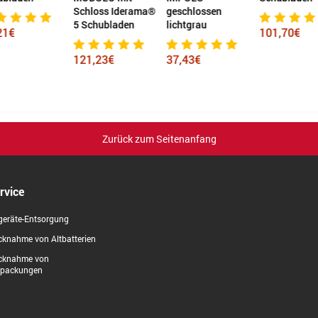
Schloss Iderama®
geschlossen
5 Schubladen
lichtgrau
21€
101,70€
121,23€
37,43€
Zurück zum Seitenanfang
rvice
geräte-Entsorgung
knahme von Altbatterien
cknahme von
rpackungen