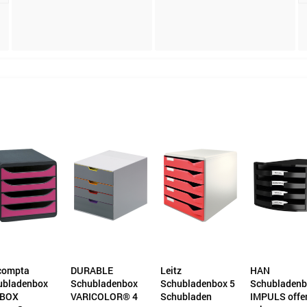
compta
DURABLE
Leitz
HAN
ubladenbox
Schubladenbox
Schubladenbox 5
Schubladenb
-BOX
VARICOLOR® 4
Schubladen
IMPULS offe