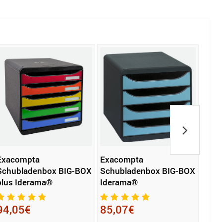
Exacompta
Exacompta
Exa
Schubladenbox BIG-BOX
Schubladenbox BIG-BOX
Schu
plus Iderama®
Iderama®
Bee 
94,05€
85,07€
52,