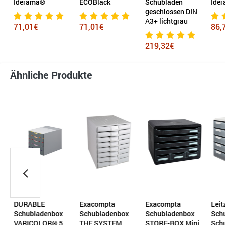
Iderama®
ECOBlack
Schubladen
Ide
geschlossen DIN
A3+ lichtgrau
71,01€
71,01€
86,
219,32€
Ähnliche Produkte
DURABLE
Exacompta
Exacompta
Leit
Schubladenbox
Schubladenbox
Schubladenbox
Sch
VARICOLOR® 5
THE SYSTEM
STORE-BOX Mini
Sch