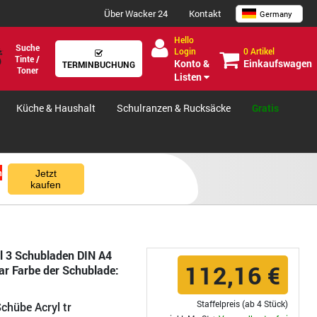
Über Wacker 24
Kontakt
Germany
Hello
Suche
0 Artikel
Login
Tinte /
Einkaufswagen
Konto &
TERMINBUCHUNG
Toner
Listen
Küche & Haushalt
Schulranzen & Rucksäcke
Gratis
n
Jetzt
kaufen
 3 Schubladen DIN A4
112,16 €
ar Farbe der Schublade:
Staffelpreis (ab 4 Stück)
chübe Acryl tr