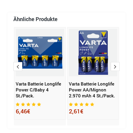
Ähnliche Produkte
ie
Varta Batterie Longlife
Varta Batterie Longlife
Varta
Power C/Baby 4
Power AA/Mignon
Powe
St./Pack.
2.970 mAh 4 St./Pack.
mAh
6,46€
2,61€
3,0