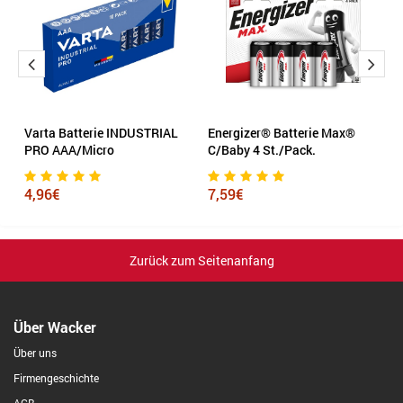
y
Varta Batterie INDUSTRIAL
Energizer® Batterie Max®
Va
PRO AAA/Micro
C/Baby 4 St./Pack.
A
4,96€
7,59€
1
Zurück zum Seitenanfang
Über Wacker
Über uns
Firmengeschichte