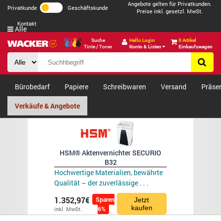
Angebote gelten für Privatkunden.
Privatkunde
Geschäftskunde
Preise inkl. gesetzl. MwSt.
Kontakt
Alle
Suche
Hello Login
0 Artikel
Tinte / Toner
Konto & Listen
Einkaufswagen
Bürobedarf
Papiere
Schreibwaren
Versand
Präse
Verkäufe & Angebote
HSM® Aktenvernichter SECURIO
B32
Hochwertige Materialien, bewährte
Qualität – der zuverlässige . . .
1.352,97€
Sparen
Jetzt
kaufen
6%
inkl. MwSt.