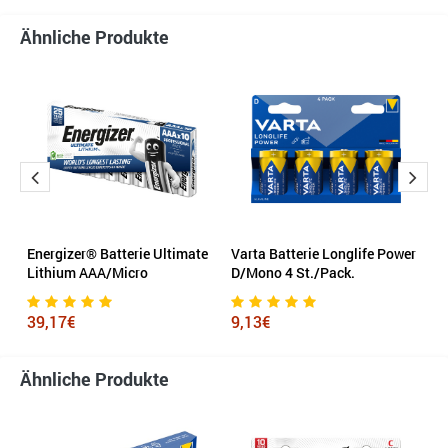
Ähnliche Produkte
Energizer® Batterie Ultimate
Varta Batterie Longlife Power
En
Lithium AAA/Micro
D/Mono 4 St./Pack.
A
39,17€
9,13€
6
Ähnliche Produkte