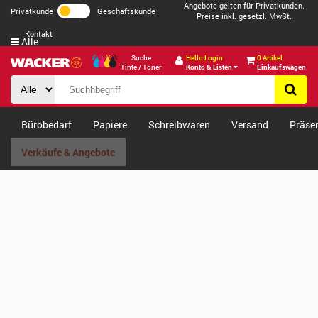
Angebote gelten für Privatkunden.
Privatkunde
Geschäftskunde
Preise inkl. gesetzl. MwSt.
Kontakt
Alle
Suche
Hello Login
0 Artikel
Tinte / Toner
Konto & Listen
Einkaufswagen
Bürobedarf
Papiere
Schreibwaren
Versand
Präse
Verkäufe & Angebote