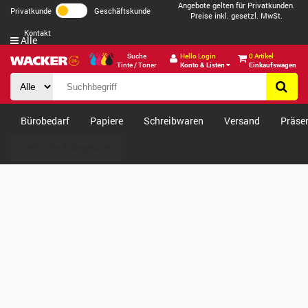
Angebote gelten für Privatkunden.
Privatkunde
Geschäftskunde
Preise inkl. gesetzl. MwSt.
Kontakt
Alle
Suche
Hello Login
0 Artikel
Tinte / Toner
Konto & Listen
Einkaufswagen
Bürobedarf
Papiere
Schreibwaren
Versand
Präse
Verkäufe & Angebote