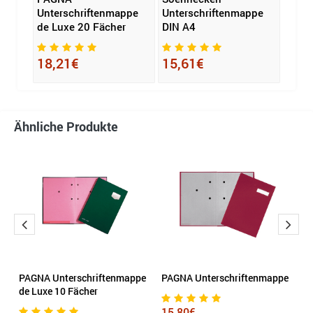
ppe
Unterschriftenmappe
Unterschriftenmappe
Unte
de Luxe 20 Fächer
DIN A4
27,
18,21€
15,61€
Ähnliche Produkte
PAGNA Unterschriftenmappe
PAGNA Unterschriftenmappe
P
de Luxe 10 Fächer
d
15,80€