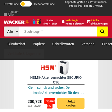
Angebote gelten für Privatkunden.
Privatkunde
Geschäftskunde
Preise inkl. gesetzl. MwSt.
Kontakt
Alle
Suche
Hello Login
0 Artikel
Tinte / Toner
Konto & Listen
Einkaufswagen
Bürobedarf
Papiere
Schreibwaren
Versand
Präse
Verkäufe & Angebote
HSM® Aktenvernichter SECURIO
C16
Klein, schick und sicher. Der
optimale Aktenvernichter für den . . .
200,72€
Sparen
Jetzt
kaufen
6%
inkl. MwSt.