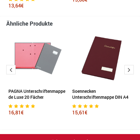
13,64€
1
Ähnliche Produkte
PAGNA Unterschriftenmappe
Soennecken
S
de Luxe 20 Fächer
Unterschriftenmappe DIN A4
U
3
16,81€
15,61€
1