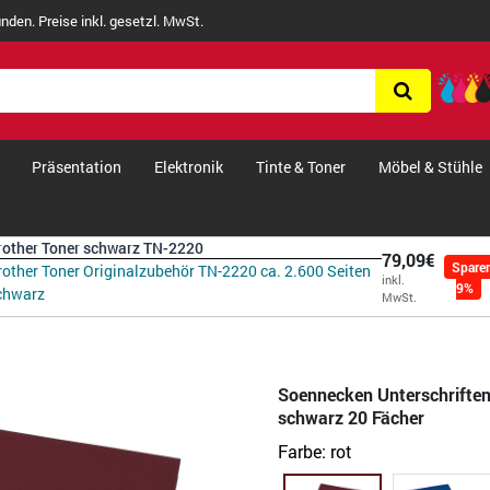
nden. Preise inkl. gesetzl. MwSt.
Präsentation
Elektronik
Tinte & Toner
Möbel & Stühle
rother Toner schwarz TN-2220
79,09€
Spare
rother Toner Originalzubehör TN-2220 ca. 2.600 Seiten
inkl.
9%
chwarz
MwSt.
Soennecken Unterschrifte
schwarz 20 Fächer
Farbe:
rot