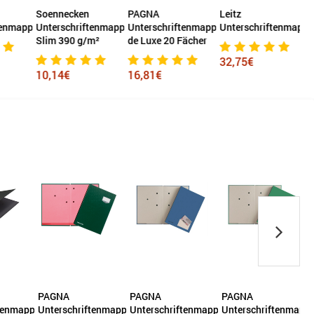
Soennecken
PAGNA
Leitz
E
tenmappe
Unterschriftenmappe
Unterschriftenmappe
Unterschriftenmappe
Slim 390 g/m²
de Luxe 20 Fächer
32,75€
10,14€
16,81€
PAGNA
PAGNA
PAGNA
tenmappe
Unterschriftenmappe
Unterschriftenmappe
Unterschriftenmappe