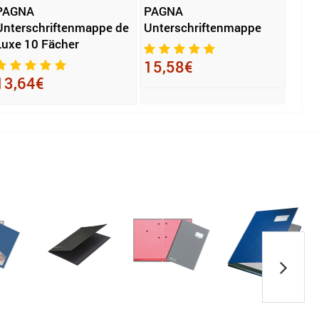
PAGNA
PAGNA
Leitz
Unterschriftenmappe de
Unterschriftenmappe
Unte
Luxe 10 Fächer
15,58€
27,
13,64€