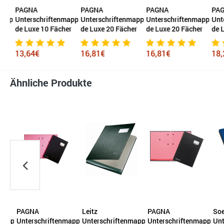
PAGNA
PAGNA
PAGNA
PAG
mappe
Unterschriftenmappe
Unterschriftenmappe
Unterschriftenmappe
Unt
de Luxe 10 Fächer
de Luxe 20 Fächer
de Luxe 20 Fächer
de L
13,64€
16,81€
16,81€
18,
Ähnliche Produkte
PAGNA
Leitz
PAGNA
Soe
mappe
Unterschriftenmappe
Unterschriftenmappe
Unterschriftenmappe
Unt