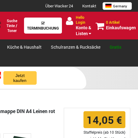
Über Wacker 24
Kontakt
Germany
Hello
Suche
0 Artikel
Login
Tinte /
Einkaufswagen
Konto &
TERMINBUCHUNG
Toner
Listen
Küche & Haushalt
Schulranzen & Rucksäcke
Gratis
n
Jetzt
kaufen
nmappe DIN A4 Leinen rot
14,05 €
Staffelpreis (ab 10 Stück)