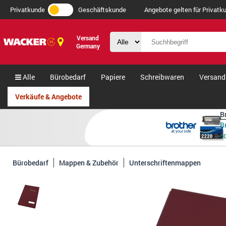
Privatkunde
Geschäftskunde
Angebote gelten für Privatku
Versand
Germany
Alle
Bürobedarf
Papiere
Schreibwaren
Versand
Verkäufe & Angebote
B
B
s
Bürobedarf
Mappen & Zubehör
Unterschriftenmappen