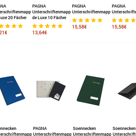
NA
PAGNA
PAGNA
PAGNA
erschriftenmappe
Unterschriftenmappe
Unterschriftenmappe
Unterschrif
uxe 20 Fächer
de Luxe 10 Fächer
15,58€
15,58€
21€
13,64€
nnecken
PAGNA
Soennecken
Soennecken
erschriftenmappe
Unterschriftenmappe
Unterschriftenmappe
Unterschrif