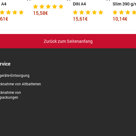
 A4
DIN A4
Slim 390 g/
15,58€
61€
15,61€
10,14€
Zurück zum Seitenanfang
rvice
geräte-Entsorgung
knahme von Altbatterien
cknahme von
rpackungen