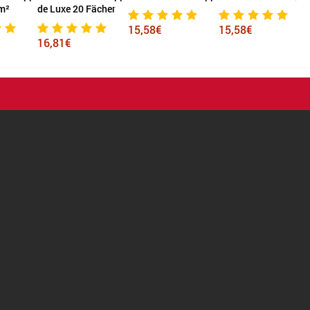
m²
de Luxe 20 Fächer
S
15,58€
15,58€
16,81€