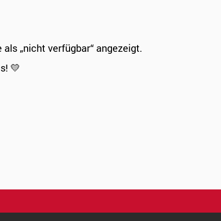
ls „nicht verfügbar“ angezeigt.
s! 💛