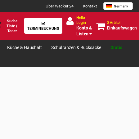
Über Wacker 24
Kontakt
Germany
Hello
Suche
0 Artikel
Login
Tinte /
Einkaufswagen
Konto &
TERMINBUCHUNG
Toner
Listen
Küche & Haushalt
Schulranzen & Rucksäcke
Gratis