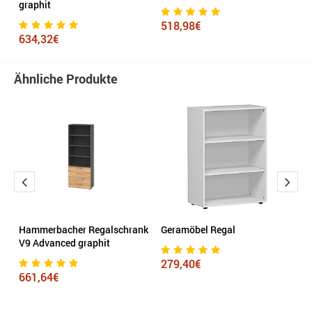
graphit
x 
518,98€
634,32€
4
Ähnliche Produkte
 x
Hammerbacher Regalschrank
Geramöbel Regal
R
V9 Advanced graphit
1
x 
279,40€
661,64€
4