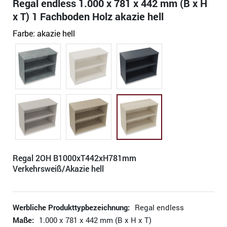
Regal endless 1.000 x 781 x 442 mm (B x H
x T) 1 Fachboden Holz akazie hell
Farbe:
akazie hell
Regal 2OH B1000xT442xH781mm
Verkehrsweiß/Akazie hell
Werbliche Produkttypbezeichnung:
Regal endless
Maße:
1.000 x 781 x 442 mm (B x H x T)