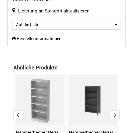
Lieferung an Standort aktualisieren
Auf die Liste
Herstellerinformationen
Ähnliche Produkte
gal
Hammerbacher Regal
Hammerbacher Regal
SCHU