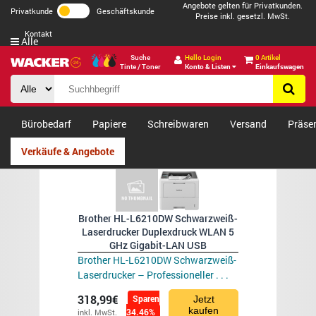
Angebote gelten für Privatkunden.
Privatkunde
Geschäftskunde
Preise inkl. gesetzl. MwSt.
Kontakt
Alle
Suche
Hello Login
0 Artikel
Tinte / Toner
Konto & Listen
Einkaufswagen
Bürobedarf
Papiere
Schreibwaren
Versand
Präse
Verkäufe & Angebote
Brother HL-L6210DW Schwarzweiß-
Laserdrucker Duplexdruck WLAN 5
GHz Gigabit-LAN USB
Brother HL-L6210DW Schwarzweiß-
Laserdrucker – Professioneller . . .
318,99€
Sparen
Jetzt
kaufen
34.46%
inkl. MwSt.