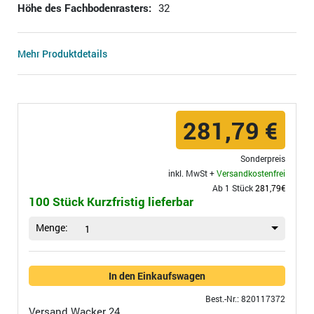
Höhe des Fachbodenrasters:
32
Mehr Produktdetails
281,79 €
Sonderpreis
inkl. MwSt +
Versandkostenfrei
Ab 1 Stück
281,79€
100 Stück Kurzfristig lieferbar
Menge:
1
In den Einkaufswagen
Best.-Nr.: 820117372
Versand
Wacker 24