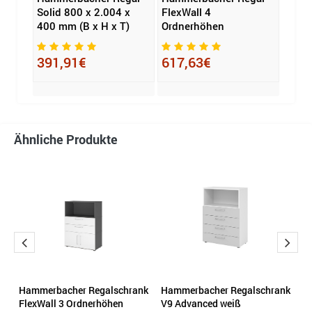
Solid 800 x 2.004 x
FlexWall 4
Rega
400 mm (B x H x T)
Ordnerhöhen
Läng
391,91€
617,63€
9,6
Ähnliche Produkte
nk
Hammerbacher Regalschrank
Hammerbacher Regalschrank
R
FlexWall 3 Ordnerhöhen
V9 Advanced weiß
1