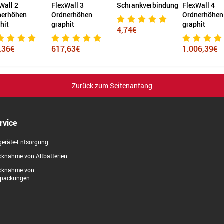
Wall 2
FlexWall 3
Schrankverbindung
FlexWall 4
nerhöhen
Ordnerhöhen
Ordnerhöhen
hit
graphit
graphit
4,74€
,36€
617,63€
1.006,39€
Zurück zum Seitenanfang
rvice
geräte-Entsorgung
knahme von Altbatterien
cknahme von
rpackungen