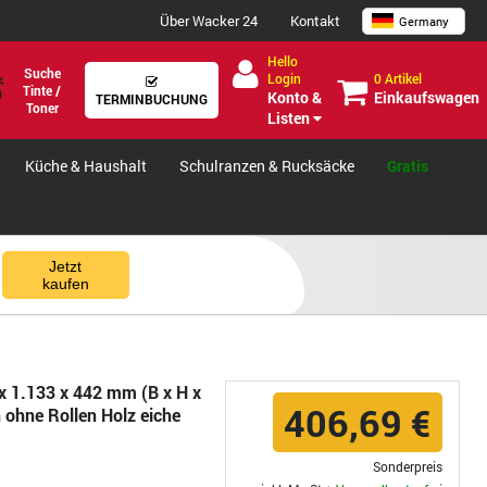
Über Wacker 24
Kontakt
Germany
Hello
Suche
0 Artikel
Login
Tinte /
Einkaufswagen
Konto &
TERMINBUCHUNG
Toner
Listen
Küche & Haushalt
Schulranzen & Rucksäcke
Gratis
Jetzt
kaufen
x 1.133 x 442 mm (B x H x
406,69 €
 ohne Rollen Holz eiche
Sonderpreis