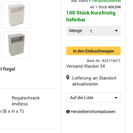
inkl. MwSt +
Versandkostenfrei
Ab 1 Stück
406,69€
100 Stück Kurzfristig
lieferbar
Menge:
1
In den Einkaufswagen
Best.-Nr.: 820116071
Versand
Wacker 24
H Regal
Lieferung an Standort
aktualisieren
Regalschrank
Auf die Liste
endless
 (B x H x T)
Herstellerinformationen