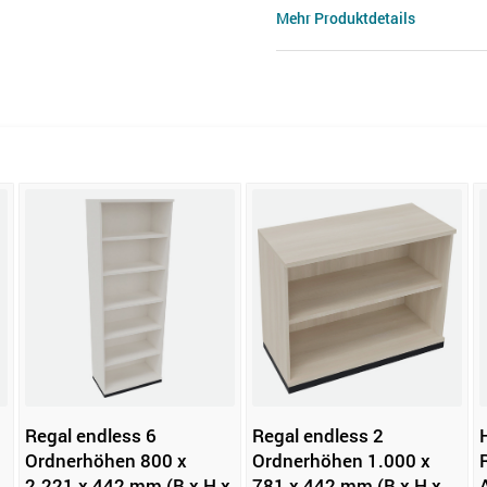
Mehr Produktdetails
Regal endless 6
Regal endless 2
Ordnerhöhen 800 x
Ordnerhöhen 1.000 x
2.221 x 442 mm (B x H x
781 x 442 mm (B x H x