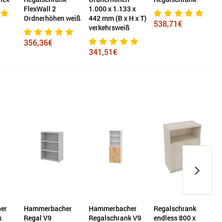
FlexWall 2
1.000 x 1.133 x
Ordnerhöhen weiß
442 mm (B x H x T)
538,71€
verkehrsweiß
356,36€
341,51€
er
Hammerbacher
Hammerbacher
Regalschrank
k
Regal V9
Regalschrank V9
endless 800 x
R