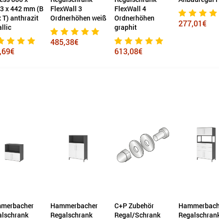
3 x 442 mm (B
FlexWall 3
FlexWall 4
x T) anthrazit
Ordnerhöhen weiß
Ordnerhöhen
277,01€
llic
graphit
485,38€
,69€
613,08€
merbacher
Hammerbacher
C+P Zubehör
Hammerbach
alschrank
Regalschrank
Regal/Schrank
Regalschran