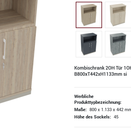
Kombischrank 2OH Tür 1O
B800xT442xH1133mm si
Werbliche
Produkttypbezeichnung:
Maße:
800 x 1.133 x 442 mm
Höhe des Sockels:
45