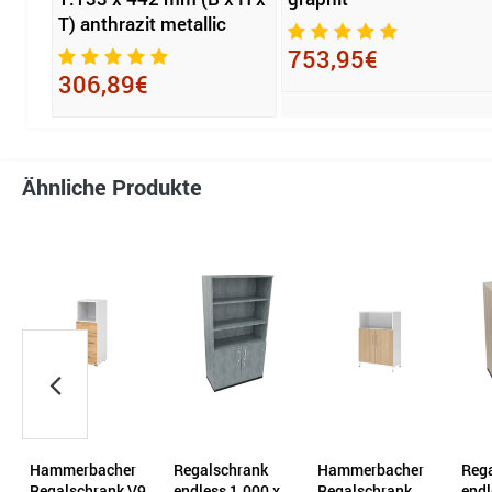
T) anthrazit metallic
753,95€
306,89€
Ähnliche Produkte
Hammerbacher
Regalschrank
Hammerbacher
Reg
9
Regalschrank V9
endless 1.000 x
Regalschrank
endl