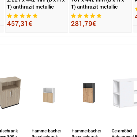
T) anthrazit metallic
T) anthrazit metallic
457,31€
281,79€
alschrank
Hammerbacher
Hammerbacher
Geramöbel
ess 800 x
Regalschrank
Regalschrank
Anbauregal F