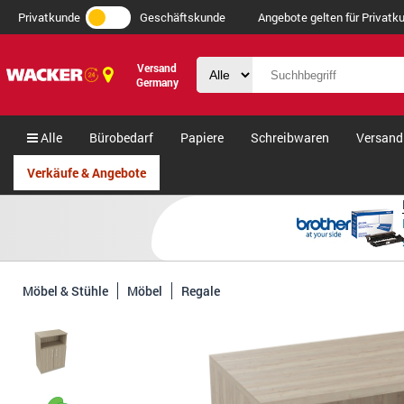
Privatkunde
Geschäftskunde
Angebote gelten für Privatku
Versand
Germany
Alle
Bürobedarf
Papiere
Schreibwaren
Versand
Verkäufe & Angebote
Möbel & Stühle
Möbel
Regale