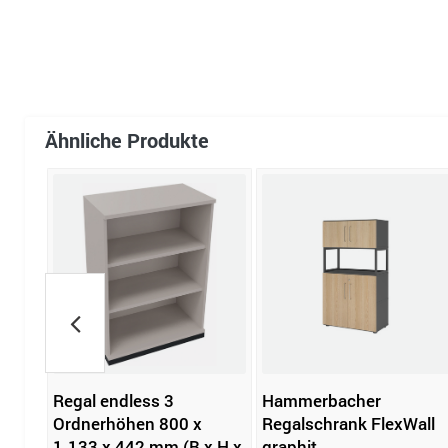
Ähnliche Produkte
Regal endless 3
Hammerbacher
ll 4
Ordnerhöhen 800 x
Regalschrank FlexWall
t
1.133 x 442 mm (B x H x
graphit