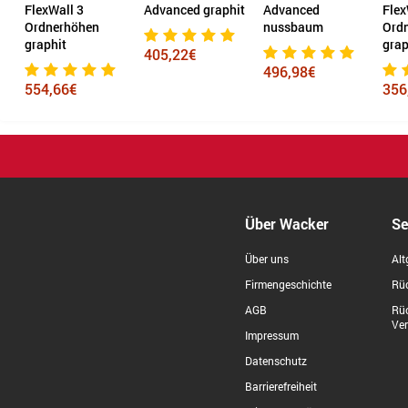
(B
FlexWall 3
Advanced graphit
Advanced
Flex
Ordnerhöhen
nussbaum
Ord
graphit
grap
405,22€
496,98€
554,66€
356
Über Wacker
Se
Über uns
Alt
Firmengeschichte
Rüc
AGB
Rü
Ve
Impressum
Datenschutz
Barrierefreiheit