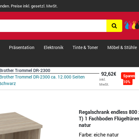
nden. Preise inkl. gesetzl. MwSt.
Präsentation
Elektronik
Tinte & Toner
Möbel & Stühle
Brother Trommel DR-2300
92,62€
Sparen
Brother Trommel DR-2300 ca. 12.000 Seiten
inkl.
10%
schwarz
MwSt.
Regalschrank endless 800 
T) 1 Fachboden Flügeltüren
natur
Farbe:
eiche natur