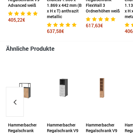
it
Advanced weiß
1.869 x 442 mm (B
FlexWall 3
1.13
x H x T) anthrazit
Ordnerhöhen weiß
x H 
metallic
meta
405,22€
617,63€
637,58€
406
Ähnliche Produkte
Hammerbacher
Hammerbacher
Hammerbacher
Ham
x
Regalschrank
Regalschrank V9
Regalschrank V9
Reg