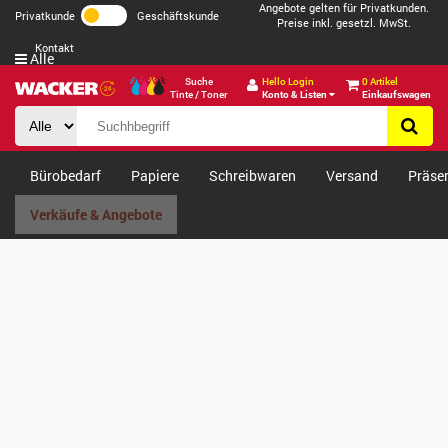
Angebote gelten für Privatkunden.
Privatkunde
Geschäftskunde
Preise inkl. gesetzl. MwSt.
Kontakt
Alle
Suche
Hello Login
0 Artikel
Tinte / Toner
Konto & Listen
Einkaufswagen
Bürobedarf
Papiere
Schreibwaren
Versand
Präse
Verkäufe & Angebote