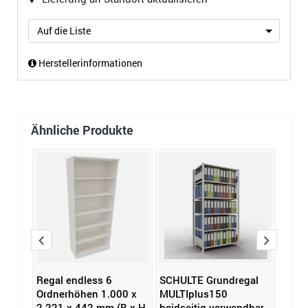
Auf die Liste
Herstellerinformationen
Ähnliche Produkte
less
Regal endless 6
SCHULTE Grundregal
Hamm
2 mm
Ordnerhöhen 1.000 x
MULTIplus150
Aufsa
2.221 x 442 mm (B x H
beidseitig verwendbar