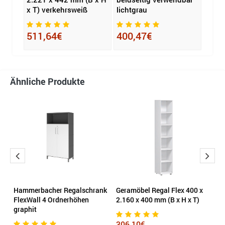
x T) verkehrsweiß
lichtgrau
141
511,64€
400,47€
Ähnliche Produkte
n
Hammerbacher Regalschrank
Geramöbel Regal Flex 400 x
S
 H
FlexWall 4 Ordnerhöhen
2.160 x 400 mm (B x H x T)
M
graphit
306,10€
2