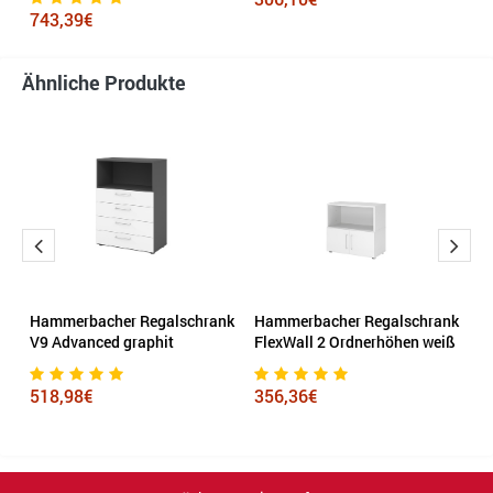
743,39€
Ähnliche Produkte
Hammerbacher Regalschrank
Hammerbacher Regalschrank
H
V9 Advanced graphit
FlexWall 2 Ordnerhöhen weiß
V
518,98€
356,36€
6