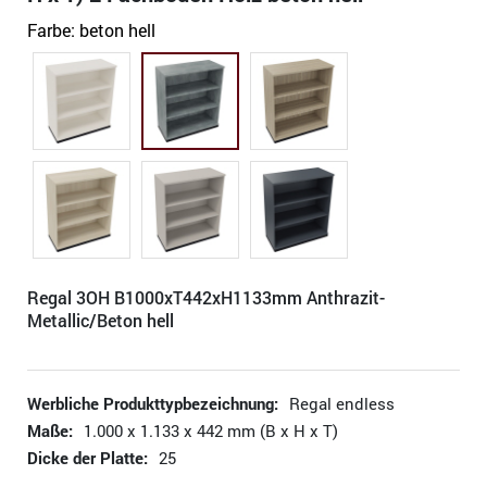
Farbe:
beton hell
Regal 3OH B1000xT442xH1133mm Anthrazit-
Metallic/Beton hell
Werbliche Produkttypbezeichnung:
Regal endless
Maße:
1.000 x 1.133 x 442 mm (B x H x T)
Dicke der Platte:
25