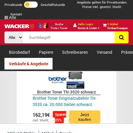
Angebote gelten für Privatkunden.
Privatkunde
Geschäftskunde
Preise inkl. gesetzl. MwSt.
Kontakt
Alle
Suche
Hello Login
0 Artikel
Tinte / Toner
Konto & Listen
Einkaufswagen
Bürobedarf
Papiere
Schreibwaren
Versand
Präse
Verkäufe & Angebote
Brother Toner TN-3520 schwarz
Brother Toner Originalzubehör TN-
3520 ca. 20.000 Seiten schwarz
162,19€
Sparen
Jetzt
kaufen
25%
inkl. MwSt.