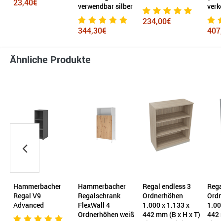
23,40€
verwendbar silber
verk
234,00€
344,30€
407
Ähnliche Produkte
Hammerbacher
Hammerbacher
Regal endless 3
Rega
Regal V9
Regalschrank
Ordnerhöhen
Ord
Advanced
FlexWall 4
1.000 x 1.133 x
1.00
Ordnerhöhen weiß
442 mm (B x H x T)
442 