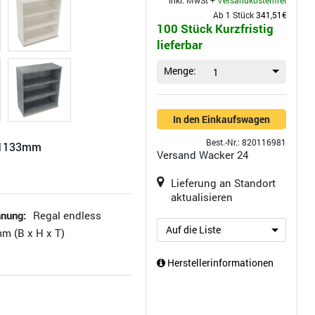
inkl. MwSt +
Versandkostenfrei
Ab 1 Stück
341,51€
100 Stück Kurzfristig
lieferbar
Menge:
1
In den Einkaufswagen
Best.-Nr.: 820116981
H1133mm
Versand
Wacker 24
Lieferung an Standort
aktualisieren
hnung:
Regal endless
Auf die Liste
mm (B x H x T)
Herstellerinformationen