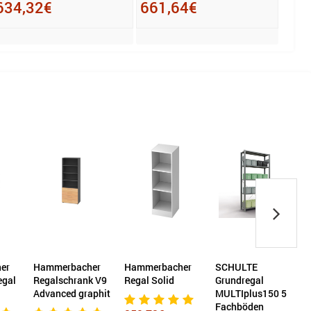
634,32€
661,64€
er
Hammerbacher
Hammerbacher
SCHULTE
egal
Regalschrank V9
Regal Solid
Grundregal
R
Advanced graphit
MULTIplus150 5
Fachböden