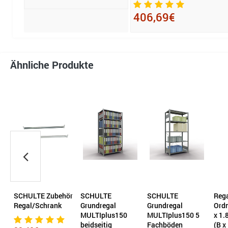
406,69€
Ähnliche Produkte
u
SCHULTE Zubehör
SCHULTE
SCHULTE
Rega
Regal/Schrank
Grundregal
Grundregal
Ord
MULTIplus150
MULTIplus150 5
x 1.
beidseitig
Fachböden
(B x