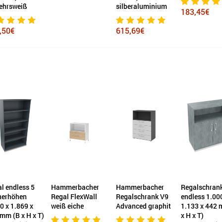
ehrsweiß
silberaluminium
183,45€
,50€
615,69€
l endless 5
Hammerbacher
Hammerbacher
Regalschran
nerhöhen
Regal FlexWall
Regalschrank V9
endless 1.00
0 x 1.869 x
weiß eiche
Advanced graphit
1.133 x 442 
mm (B x H x T)
x H x T)