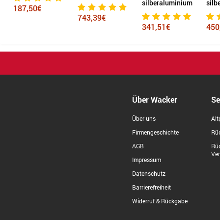
silberaluminium
silb
187,50€
743,39€
341,51€
450
Über Wacker
Se
Über uns
Alt
Firmengeschichte
Rüc
AGB
Rü
Ve
Impressum
Datenschutz
Barrierefreiheit
Widerruf & Rückgabe