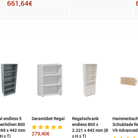
661,64€
l endless 5
Geramöbel Regal
Regalschrank
Hammerbach
nerhöhen 800
endless 800 x
Schublade R
869 x 442 mm
2.221 x 442 mm (B
V9 Advanced
279,40€
 H x T)
x H x T)