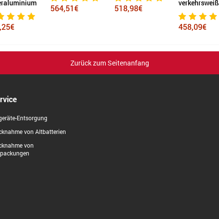
eraluminium
verkehrsweiß
564,51€
518,98€
,25€
458,09€
Zurück zum Seitenanfang
rvice
geräte-Entsorgung
knahme von Altbatterien
cknahme von
rpackungen