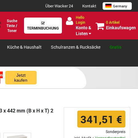
Über Wacker 24
Kontakt
Germany
Hello
Suche
0 Artikel
Login
Tinte /
Einkaufswagen
Konto &
TERMINBUCHUNG
Toner
Listen
Küche & Haushalt
Schulranzen & Rucksäcke
Gratis
en
Jetzt
kaufen
3 x 442 mm (B x H x T) 2
341,51 €
Sonderpreis