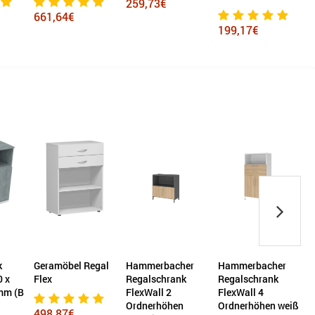
259,73€
661,64€
199,17€
k
Geramöbel Regal
Hammerbacher
Hammerbacher
0 x
Flex
Regalschrank
Regalschrank
e
mm (B
FlexWall 2
FlexWall 4
1
Ordnerhöhen
Ordnerhöhen weiß
x
498,87€