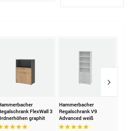
Hammerbacher
Hammerbacher
SCHU
Regalschrank FlexWall 3
Regalschrank V9
Fac
Ordnerhöhen graphit
Advanced weiß
233