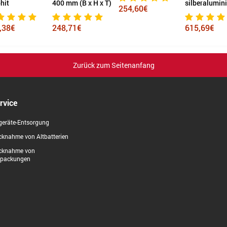
hit
400 mm (B x H x T)
silberalumin
254,60€
,38€
248,71€
615,69€
Zurück zum Seitenanfang
rvice
geräte-Entsorgung
knahme von Altbatterien
cknahme von
rpackungen