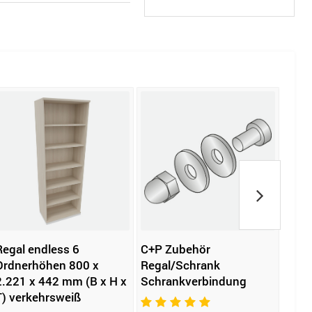
Regal endless 6
C+P Zubehör
Rega
Ordnerhöhen 800 x
Regal/Schrank
Ordn
2.221 x 442 mm (B x H x
Schrankverbindung
781 
T) verkehrsweiß
T) v