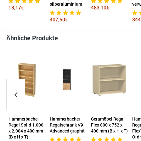
silberaluminium
verw
13,17€
483,10€
407,50€
344
Ähnliche Produkte
Hammerbacher
Hammerbacher
Geramöbel Regal
Ham
Regal Solid 1.000
Regalschrank V9
Flex 800 x 752 x
Reg
x 2.004 x 400 mm
Advanced graphit
400 mm (B x H x T)
Flex
(B x H x T)
Ord