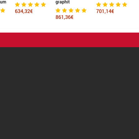
ium
graphit
634,32€
701,14€
861,36€