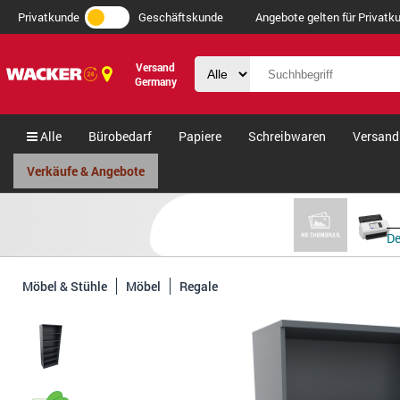
Privatkunde
Geschäftskunde
Angebote gelten für Privatku
Versand
Germany
Alle
Bürobedarf
Papiere
Schreibwaren
Versand
Verkäufe & Angebote
De
Möbel & Stühle
Möbel
Regale