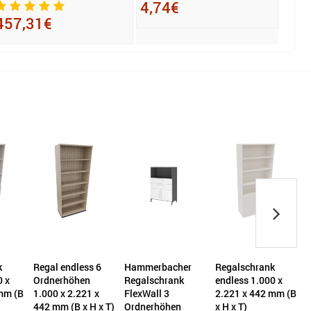
4,74€
457,31€
281
k
Regal endless 6
Hammerbacher
Regalschrank
0 x
Ordnerhöhen
Regalschrank
endless 1.000 x
mm (B
1.000 x 2.221 x
FlexWall 3
2.221 x 442 mm (B
F
442 mm (B x H x T)
Ordnerhöhen
x H x T)