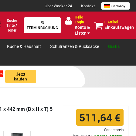
Über Wacker 24
Kontakt
Germany
Hello
Suche
0 Artikel
Login
Tinte /
Einkaufswagen
Konto &
TERMINBUCHUNG
Toner
Listen
Küche & Haushalt
Schulranzen & Rucksäcke
Gratis
en
Jetzt
kaufen
1 x 442 mm (B x H x T) 5
511,64 €
Sonderpreis