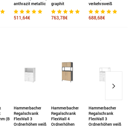
anthrazit metallic
graphit
verkehrsweiß
g
511,64€
763,78€
688,68€
k
Hammerbacher
Hammerbacher
Hammerbacher
x
Regalschrank
Regalschrank
Regalschrank
mm (B
FlexWall 3
FlexWall 4
FlexWall 3
F
Ordnerhöhen weiß
Ordnerhöhen
Ordnerhöhen weiß