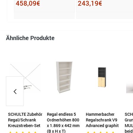
458,09€
243,19€
Ähnliche Produkte
SCHULTE Zubehör
Regal endless 5
Hammerbacher
SCH
Regal/Schrank
Ordnerhöhen 800
Regalschrank V9
Grun
Kreuzstreben-Set
x 1.869 x 442 mm
Advanced graphit
MUL
T)
(B x H x T)
beid