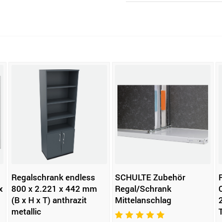
Regalschrank endless
SCHULTE Zubehör
x
800 x 2.221 x 442 mm
Regal/Schrank
(B x H x T) anthrazit
Mittelanschlag
metallic