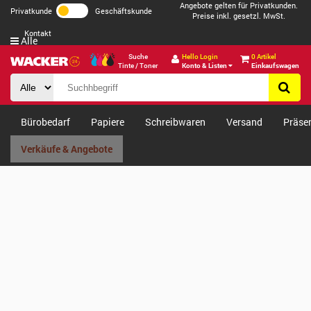
Angebote gelten für Privatkunden.
Privatkunde
Geschäftskunde
Preise inkl. gesetzl. MwSt.
Kontakt
Alle
Suche
Hello Login
0 Artikel
Tinte / Toner
Konto & Listen
Einkaufswagen
Bürobedarf
Papiere
Schreibwaren
Versand
Präse
Verkäufe & Angebote