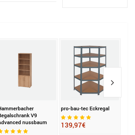
Hammerbacher
pro-bau-tec Eckregal
Ham
Regalschrank V9
Schu
Advanced nussbaum
Flex
139,97€