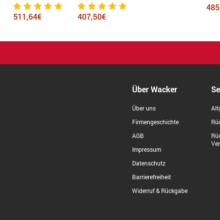
485
511,64€
407,50€
Über Wacker
Se
Über uns
Alt
Firmengeschichte
Rüc
AGB
Rü
Ve
Impressum
Datenschutz
Barrierefreiheit
Widerruf & Rückgabe