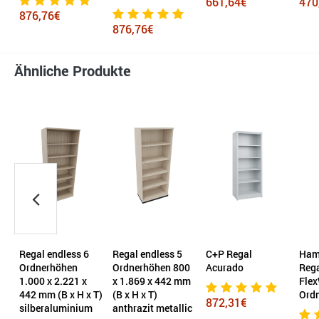
661,64€
470
876,76€
876,76€
Ähnliche Produkte
Regal endless 6
Regal endless 5
C+P Regal
Ham
Ordnerhöhen
Ordnerhöhen 800
Acurado
Reg
1.000 x 2.221 x
x 1.869 x 442 mm
Flex
442 mm (B x H x T)
(B x H x T)
Ord
872,31€
silberaluminium
anthrazit metallic