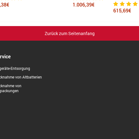
,38€
1.006,39€
615,69€
Zurück zum Seitenanfang
rvice
geräte-Entsorgung
knahme von Altbatterien
cknahme von
rpackungen