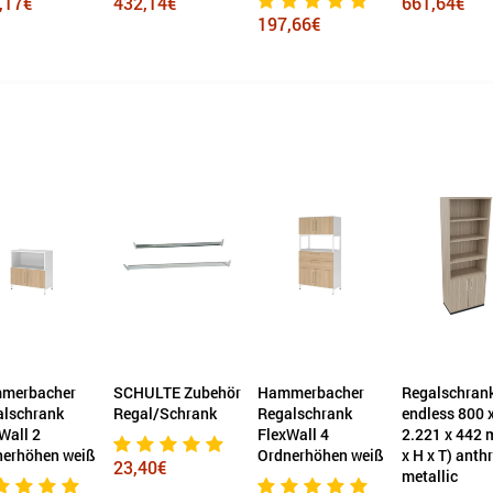
,17€
432,14€
661,64€
197,66€
merbacher
SCHULTE Zubehör
Hammerbacher
Regalschran
alschrank
Regal/Schrank
Regalschrank
endless 800 
Wall 2
FlexWall 4
2.221 x 442 
nerhöhen weiß
Ordnerhöhen weiß
x H x T) anth
23,40€
metallic