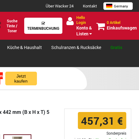
Über Wacker 24
Kontakt
Germany
Hello
Suche
0 Artikel
Login
Tinte /
Einkaufswagen
Konto &
TERMINBUCHUNG
Toner
Listen
Küche & Haushalt
Schulranzen & Rucksäcke
Gratis
en
Jetzt
kaufen
x 442 mm (B x H x T) 5
457,31 €
Sonderpreis