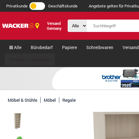
Privatkunde
Geschäftskunde
Angebote gelten für Privatku
Versand
Germany
Alle
Bürobedarf
Papiere
Schreibwaren
Versand
Verkäufe & Angebote
Br
Br
s
Möbel & Stühle
Möbel
Regale