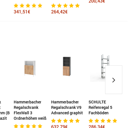
200,43€
341,51€
264,42€
k
Hammerbacher
Hammerbacher
SCHULTE
x
Regalschrank
Regalschrank V9
Reifenregal 5
mm (B
FlexWall 3
Advanced graphit
Fachböden
A
razit
Ordnerhöhen weiß
632,79€
286,34€