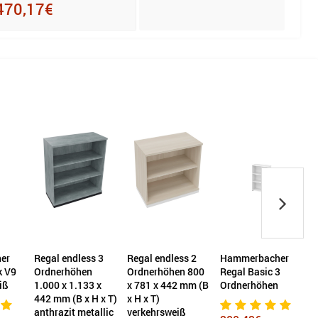
470,17€
183
er
Regal endless 3
Regal endless 2
Hammerbacher
k V9
Ordnerhöhen
Ordnerhöhen 800
Regal Basic 3
iß
1.000 x 1.133 x
x 781 x 442 mm (B
Ordnerhöhen
442 mm (B x H x T)
x H x T)
anthrazit metallic
verkehrsweiß