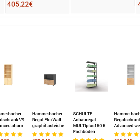
405,22€
merbacher
Hammerbacher
SCHULTE
Hammerbach
alschrank V9
Regal FlexWall
Anbauregal
Regalschran
anced ahorn
graphit asteiche
MULTIplus150 6
Advanced we
Fachböden