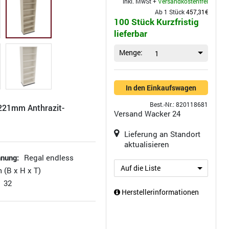
inkl. MwSt +
Versandkostenfrei
Ab 1 Stück
457,31€
100 Stück Kurzfristig
lieferbar
Menge:
1
In den Einkaufswagen
Best.-Nr.: 820118681
21mm Anthrazit-
Versand
Wacker 24
Lieferung an Standort
aktualisieren
hnung:
Regal endless
Auf die Liste
 (B x H x T)
32
Herstellerinformationen